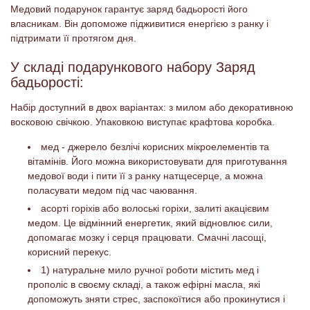
Медовий подарунок гарантує заряд бадьорості його
власникам. Він допоможе підживитися енергією з ранку і
підтримати її протягом дня.
У складі подарункового набору Заряд
бадьорості:
Набір доступний в двох варіантах: з милом або декоративною
восковою свічкою. Упаковкою виступає крафтова коробка.
мед - джерело безлічі корисних мікроелементів та
вітамінів. Його можна використовувати для приготування
медової води і пити її з ранку натщесерце, а можна
поласувати медом під час чаювання.
асорті горіхів або волоські горіхи, залиті акацієвим
медом. Це відмінний енергетик, який відновлює сили,
допомагає мозку і серця працювати. Смачні ласощі,
корисний перекус.
1) натуральне мило ручної роботи містить мед і
прополіс в своєму складі, а також ефірні масла, які
допоможуть зняти стрес, заспокоїтися або прокинутися і