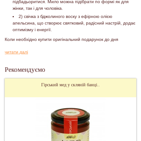
підбадьоритися. Мило можна підібрати по формі як для
жінки, так і для чоловіка.
2) свічка з бджолиного воску з ефірною олією
апельсина, що створює святковий, радісний настрій, додає
оптимізму і енергії.
Коли необхідно купити оригінальний подарунок до дня
народження, на 8 березня, Дня хахисника Вітчизни, як сувенір
читати далі
або просто хочеться порадувати рідну або близьку людину,
радимо звернути увагу на цей медовий подарунковий набір.
Приємні емоції точно забезпечені!
Рекомендуємо
Гірський мед у скляній банці..