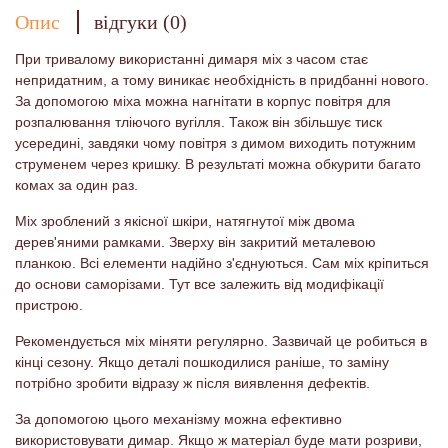
Опис
відгуки (0)
При тривалому використанні димаря міх з часом стає
непридатним, а тому виникає необхідність в придбанні нового.
За допомогою міха можна нагнітати в корпус повітря для
розпалювання тліючого вугілля. Також він збільшує тиск
усередині, завдяки чому повітря з димом виходить потужним
струменем через кришку. В результаті можна обкурити багато
комах за один раз.
Міх зроблений з якісної шкіри, натягнутої між двома
дерев'яними рамками. Зверху він закритий металевою
планкою. Всі елементи надійно з'єднуються. Сам міх кріпиться
до основи саморізами. Тут все залежить від модифікації
пристрою.
Рекомендується міх міняти регулярно. Зазвичай це робиться в
кінці сезону. Якщо деталі пошкодилися раніше, то заміну
потрібно зробити відразу ж після виявлення дефектів.
За допомогою цього механізму можна ефективно
використовувати димар. Якщо ж матеріал буде мати розриви,