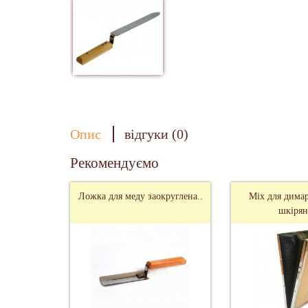
Опис
відгуки (0)
Рекомендуємо
Ложка для меду заокруглена..
Міх для дима
шкірян