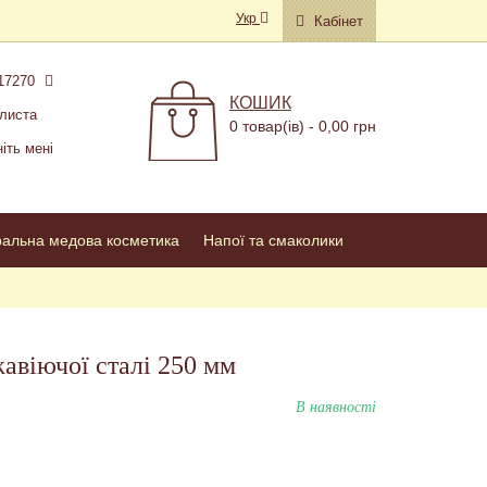
Укр
Кабінет
17270
КОШИК
листа
0 товар(ів) - 0,00 грн
іть мені
ральна медова косметика
Напої та смаколики
авіючої сталі 250 мм
В наявності