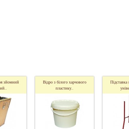
ря зйомний
Відро з білого харчового
Підставка
ий..
пластику..
унів