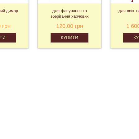
ний димар
для фасування та
для всіх т
зберігання харчових
продуктів
 грн
120,00 грн
1 60
ТИ
КУПИТИ
К