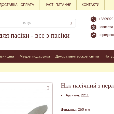
ДОСТАВКА І ОПЛАТА
ЧАСТІ ПИТАННЯ
КОНТАКТИ
+3809929
написати 
для пасіки - все з пасіки
передзвон
льництва
Медові подарунки
Декоративні воскові свічки
Нату
Ніж пасічний з нерж
Артикул:
2211
250 мм
Довжина: