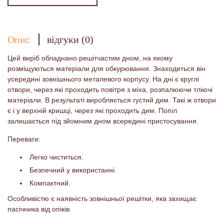
Опис
відгуки (0)
Цей виріб обладнано решітчастим дном, на якому
розміщуються матеріали для обкурювання. Знаходиться він
усередині зовнішнього металевого корпусу. На дні є круглі
отвори, через які проходить повітря з міха, розпалюючи тліючі
матеріали. В результаті виробляється густий дим. Такі ж отвори
є і у верхній кришці, через які проходить дим. Попіл
залишається під зйомним дном всередині пристосування.
Переваги:
Легко чиститься.
Безпечний у використанні.
Компактний.
Особливістю є наявність зовнішньої решітки, яка захищає
пасічника від опіків.