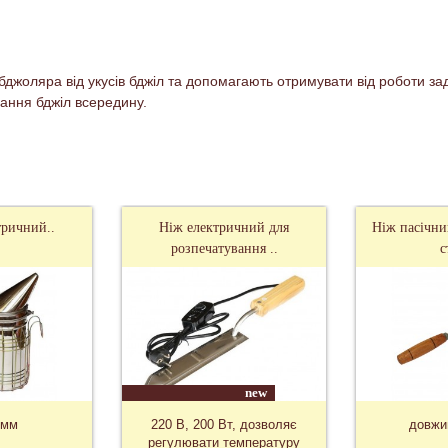
бджоляра від укусів бджіл та допомагають отримувати від роботи за
ання бджіл всередину.
тричний..
Ніж електричний для
Ніж пасічни
розпечатування ..
с
new
 мм
220 В, 200 Вт, дозволяє
довжи
регулювати температуру