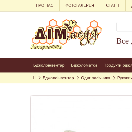
ПРО НАС
ФОТОГАЛЕРЕЯ
СТАТТІ
Все 
Бджолоінвентар
Бджоломатки
Продукти бджі
Бджолоінвентар
Одяг пасічника
Рукавич