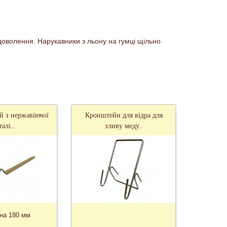
доволення. Нарукавники з льону на гумці щільно
й з нержавіючої
Кронштейн для відра для
талі..
зливу меду..
на 180 мм