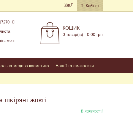
Укр
Кабінет
17270
КОШИК
листа
0 товар(ів) - 0,00 грн
іть мені
ральна медова косметика
Напої та смаколики
а шкіряні жовті
В наявності