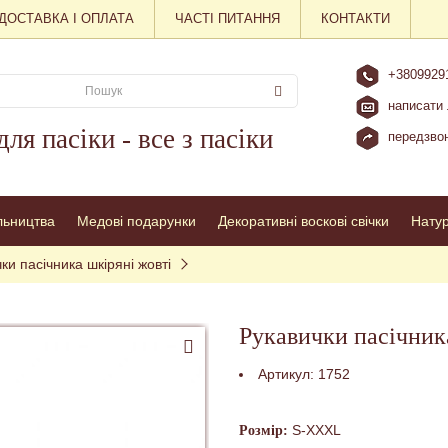
ДОСТАВКА І ОПЛАТА
ЧАСТІ ПИТАННЯ
КОНТАКТИ
+3809929
написати 
для пасіки - все з пасіки
передзвон
льництва
Медові подарунки
Декоративні воскові свічки
Нату
ки пасічника шкіряні жовті
Рукавички пасічник
Артикул:
1752
S-XXXL
Розмір: