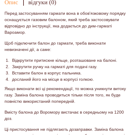
Опис
відгуки (0)
Перед застосуванням гармати вона в обов'язковому порядку
оснащується газовим балоном, який треба застосовувати
відповідно до інструкції, яка додається до дим-гарматі
Вароамор.
Щоб підключити балон до гармати, треба виконати
невизначені дії, а саме:
Відкрутити притискне кільце, розташоване на балоні.
Закрутити ручку на гарматі для подачі газу.
Вставити балон в корпус пальника.
досланий його на місце в корпусі голкою.
Якщо виконати всі ці рекомендації, то можна уникнути витоку
газу. Заміна балона проводиться тільки після того, як буде
повністю використаний попередній.
Вмісту балона до Воромору вистачає в середньому на 1200
доз.
Ці пристосування не підлягають дозаправки. Заміна балона