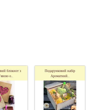
ь-якого іншого свята
вий блокнот з
Подарунковий набір
'яною о..
Ароматний..