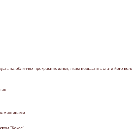
адість на обличчях прекрасних жінок, яким пощастить стати його во
них.
з намистинами
ском "Кокос"