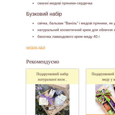
смачні медові пряники-сердечка
Бузковий набір
свічка, бальзам "Ваніль" і медові пряники, як 
натуральний косметичний крем для обличчя 
баночка лавандового крем-меду 40 г
Такий подарунковий набір для дівчини, мами, сестр
читати далі
Рекомендуємо
Подарунковий набір
Подарунковий 
натуральної косм..
меду у к