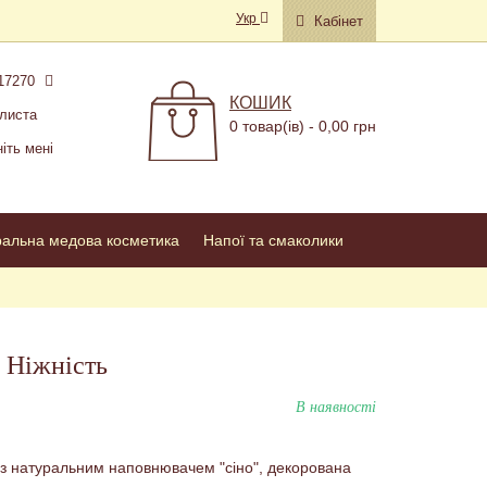
Укр
Кабінет
17270
КОШИК
листа
0 товар(ів) - 0,00 грн
іть мені
ральна медова косметика
Напої та смаколики
 Ніжність
В наявності
з натуральним наповнювачем "сіно", декорована