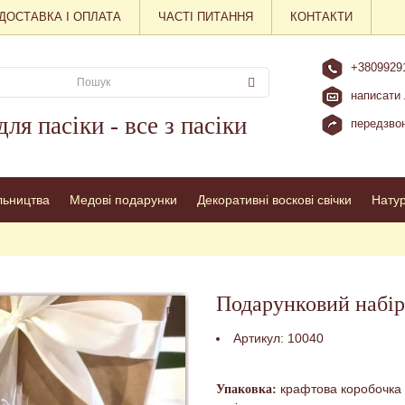
ДОСТАВКА І ОПЛАТА
ЧАСТІ ПИТАННЯ
КОНТАКТИ
+3809929
написати 
для пасіки - все з пасіки
передзвон
льництва
Медові подарунки
Декоративні воскові свічки
Нату
Подарунковий набір
Артикул:
10040
крафтова коробочка 
Упаковка: