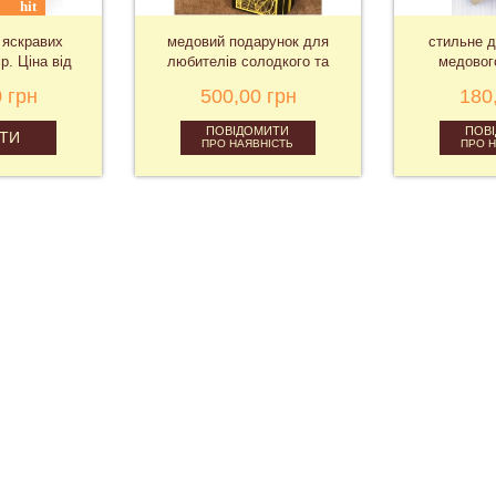
hit
2 яскравих
медовий подарунок для
стильне д
р. Ціна від
любителів солодкого та
медовог
натурального
 грн
500,00 грн
180
ПОВІДОМИТИ
ПОВ
ТИ
ПРО НАЯВНІСТЬ
ПРО 