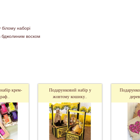
у білому наборі
з бджолиним воском
и, колеги, подруги стане приємним сюрпризом до 8 березня або буд
набір крем-
Подарунковий набір у
Подарунко
раф..
жовтому кошику..
дерев