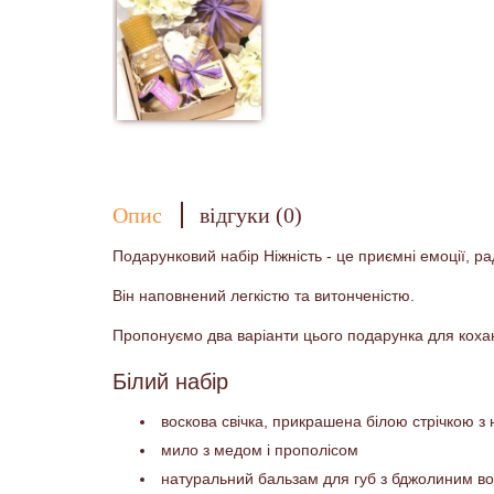
Опис
відгуки (0)
Подарунковий набір Ніжність - це приємні емоції, р
Він наповнений легкістю та витонченістю.
Пропонуємо два варіанти цього подарунка для коха
Білий набір
воскова свічка, прикрашена білою стрічкою 
мило з медом і прополісом
натуральний бальзам для губ з бджолиним во