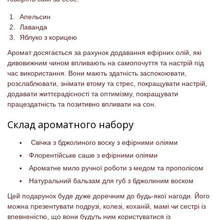
Апельсин
Лаванда
Яблуко з корицею
Аромат досягається за рахунок додавання ефірних олій, які
дивовижним чином впливають на самопочуття та настрій під
час використання. Вони мають здатність заспокоювати,
розслаблювати, знімати втому та стрес, покращувати настрій,
додавати життєрадісності та оптимізму, покращувати
працездатність та позитивно впливати на сон.
Склад ароматного набору
Свічка з бджолиного воску з ефірними оліями
Флорентійське саше з ефірними оліями
Ароматне мило ручної роботи з медом та прополісом
Натуральний бальзам для губ з бджолиним воском
Цей подарунок буде дуже доречним до будь-якої нагоди. Його
можна презентувати подрузі, колезі, коханій, мамі чи сестрі із
впевненістю, що вони будуть ним користуватися із