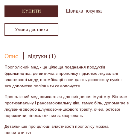
Швидка покупка
КУПИТИ
Умови доставки
Опис
відгуки (1)
Прополісний мед - це цілюща поєднання продуктів
бджільництва, де витяжка з прополісу підсилює лікувальні
властивості меду, в комбінації вони дають дивовижну суміш,
яка допоможе поліпшити самопочуття.
Прополісний мед вживається для зміцнення імунітету. Він має
протизапальну і ранозагоювальну дію, тамує біль, допомагає в
лікуванні хвороб шлунково-кишкового тракту, очей, ротової
порожнини, гінекологічних захворювань.
Детальніше про цілющі властивості прополісу можна
прочитати тут