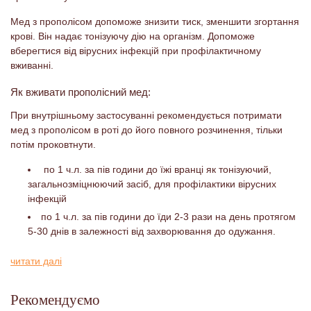
Мед з прополісом допоможе знизити тиск, зменшити згортання
крові. Він надає тонізуючу дію на організм. Допоможе
вберегтися від вірусних інфекцій при профілактичному
вживанні.
Як вживати прополісний мед:
При внутрішньому застосуванні рекомендується потримати
мед з прополісом в роті до його повного розчинення, тільки
потім проковтнути.
по 1 ч.л. за пів години до їжі вранці як тонізуючий,
загальнозміцнюючий засіб, для профілактики вірусних
інфекцій
по 1 ч.л. за пів години до їди 2-3 рази на день протягом
5-30 днів в залежності від захворювання до одужання.
При лікуванні туберкульозу легень беруть 1,5-2 місяці,
читати далі
потім курс при необхідності продовжують після 2х тижневої
перерви
Людям з великою вагою разову дозу рекомендується
Рекомендуємо
подвоїти