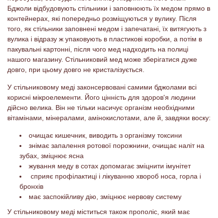
Бджоли відбудовують стільники і заповнюють їх медом прямо в
контейнерах, які попередньо розміщуються у вулику. Після
того, як стільники заповнені медом і запечатані, їх витягують з
вулика і відразу ж упаковують в пластикові коробки, а потім в
пакувальні картонні, після чого мед надходить на полиці
нашого магазину. Стільниковий мед може зберігатися дуже
довго, при цьому довго не кристалізується.
У стільниковому меді законсервовані самими бджолами всі
корисні мікроелементи. Його цінність для здоров'я людини
дійсно велика. Він не тільки насичує організм необхідними
вітамінами, мінералами, амінокислотами, але й, завдяки воску:
очищає кишечник, виводить з організму токсини
знімає запалення ротової порожнини, очищає наліт на
зубах, зміцнює ясна
жування меду в сотах допомагає зміцнити імунітет
сприяє профілактиці і лікуванню хвороб носа, горла і
бронхів
має заспокійливу дію, зміцнює нервову систему
У стільниковому меді міститься також прополіс, який має