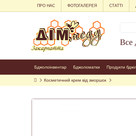
ПРО НАС
ФОТОГАЛЕРЕЯ
СТАТТІ
Все 
Бджолоінвентар
Бджоломатки
Продукти бджі
Косметичний крем від зморшок