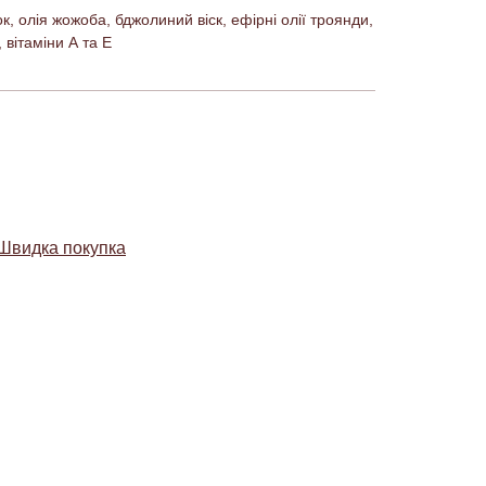
к, олія жожоба, бджолиний віск, ефірні олії троянди,
 вітаміни А та Е
Швидка покупка