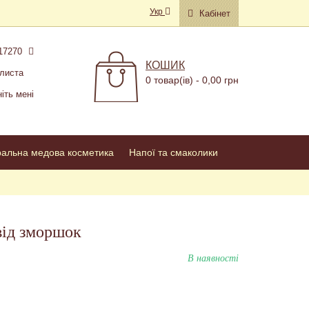
Укр
Кабінет
17270
КОШИК
листа
0 товар(ів) - 0,00 грн
іть мені
ральна медова косметика
Напої та смаколики
від зморшок
В наявності