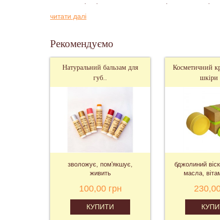
невелику кількість крему розтерти між долонями і на
читати далі
Термін зберігання:
12 місяців в холодильнику
Хочете продовжити молодість вашої шкіри? У ва
Рекомендуємо
косметичний крем від зморшок з бджолиним воском "
Зроблено з любов'ю і побажаннями краси!
Натуральний бальзам для
Косметичний кр
губ..
шкіри 
зволожує, пом'якшує,
бджолиний віск
живить
масла, вітам
100,00 грн
230,00
КУПИТИ
КУПИ