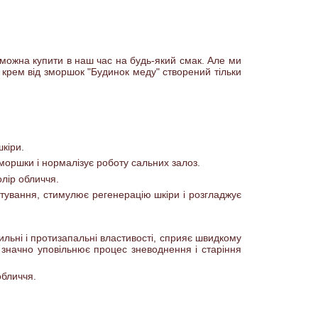
 можна купити в наш час на будь-який смак. Але ми
крем від зморшок "Будинок меду" створений тільки
кіри.
зморшки і нормалізує роботу сальних залоз.
лір обличчя.
атування, стимулює регенерацію шкіри і розгладжує
ильні і протизапальні властивості, сприяє швидкому
а значно уповільнює процес зневоднення і старіння
обличчя.