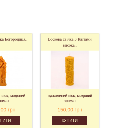
 природними компонентами - купити натуральний
ня в дзеркалі!
чка Богородиця..
Воскова свічка З Квітами
Воск
висока..
віск, медовий
Бджолиний віск, медовий
Бджолин
ромат
аромат
,00 грн
150,00 грн
УПИТИ
КУПИТИ