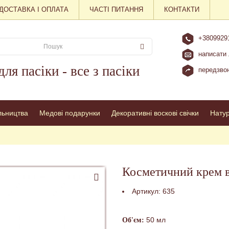
ДОСТАВКА І ОПЛАТА
ЧАСТІ ПИТАННЯ
КОНТАКТИ
+3809929
написати 
для пасіки - все з пасіки
передзвон
льництва
Медові подарунки
Декоративні воскові свічки
Нату
Косметичний крем 
Артикул:
635
50 мл
Об'єм: