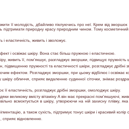
вжити її молодість, дбайливо піклуючись про неї. Крем від зморшок
ь підтримати природну красу природним чином. Тому косметичний 
 і еластичність, живить і зволожує.
фект і освіжає шкіру. Вона стає більш пружною і еластичною.
ру, живить її, пом'якшує, разгладжує зморшки, підвищує пружність ш
н, підвищенню пружності та еластичності шкіри, розгладжує дрібні 
чим ефектом. Розгладжує зморшки, при цьому відбілює і освіжає ко
у шкіру обличчя, сприяє видаленню судинної сіточки, знімає роздр
ює її еластичність, розгладжує дрібні зморшки, омолоджує шкіру.
яки великому вмісту вітаміну А він має прекрасні пом'якшуючі, жив
ільно всмоктується в шкіру, утворюючи на ній захисну плівку, як
ігментацію, а також сухість, підтримує тонус шкіри і красивий колір 
и, сприяє відновленню.