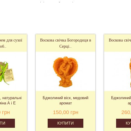
нести по масажних лініях на обличчя і зону декольте.
с є можливість підживити і підтримати її чудовими корисними
Дім меду" і отримувати задоволення, дивлячись на своє відображен
ем для сухої
Воскова свічка Богородиця в
Воскова сві
об..
Серці..
, натуральні
Бджолиний віск, медовий
Бджолиний 
іна А і Е
аромат
а
 грн
150,00 грн
260
ТИ
КУПИТИ
К