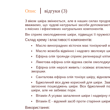
Опис
відгуки (3)
З віком шкіра змінюється, але в наших силах продо
вважаємо, що чудові натуральні засоби допомагают
з якісних і ефективних натуральних компонентів.
Він сприяє омолодженню шкіри, підвищує її пружність
Склад крему і властивості компонентів:
Масло виноградних кісточок має тонізуючий е
Масло жожоба відмінно і надовго зволожує шкі
Ефірна олія троянди сприяє регенерації кліти
Ліметова ефірна олія відома своїм омолоджую
Ефірна олія неролі живить і освіжає втомлен
зморшки.
Санталова ефірна олія тонізує шкіру, відновл
Бджолиний віск дуже корисний для шкіри. Завд
загоєнню пошкоджень шкіри. Віск бджолиний пов
шкіри, але не забиває пори.
Вітамін А усуває запалення шкіри і надмірну п
Вітамін Е - відомий засіб проти старіння шкір
Використання: