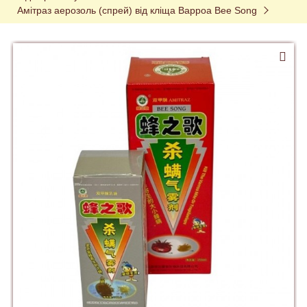
Амітраз аерозоль (спрей) від кліща Варроа Bee Song