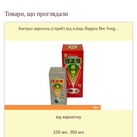
Товари, що проглядали
Амітраз аерозоль (спрей) від кліща Варроа Bee Song...
хіт
від вароатозу
100 мл
350 мл