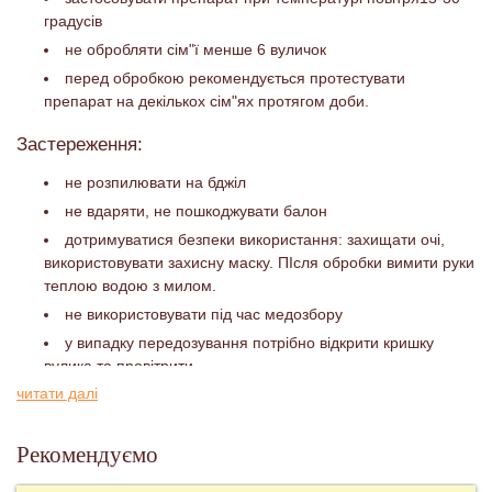
градусів
не обробляти сім"ї менше 6 вуличок
перед обробкою рекомендується протестувати
препарат на декількох сім"ях протягом доби.
Застереження:
не розпилювати на бджіл
не вдаряти, не пошкоджувати балон
дотримуватися безпеки використання: захищати очі,
використовувати захисну маску. ПІсля обробки вимити руки
теплою водою з милом.
не використовувати під час медозбору
у випадку передозування потрібно відкрити кришку
вулика та провітрити
читати далі
Рекомендуємо