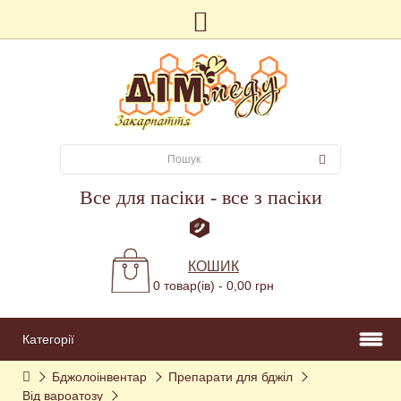
Все для пасіки - все з пасіки
КОШИК
0 товар(ів) - 0,00 грн
Категорії
Бджолоінвентар
Препарати для бджіл
Від вароатозу