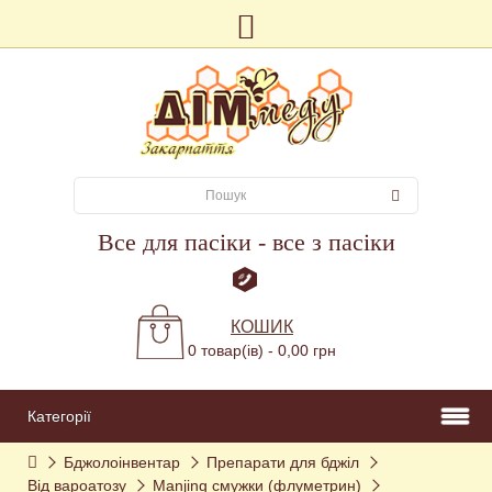
Все для пасіки - все з пасіки
КОШИК
0 товар(ів) - 0,00 грн
Категорії
Бджолоінвентар
Препарати для бджіл
Від вароатозу
Manjing смужки (флуметрин)