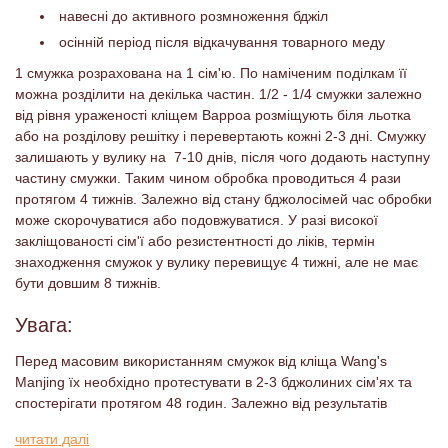
навесні до активного розмноження бджіл
осінній період після відкачування товарного меду
1 смужка розрахована на 1 сім'ю. По наміченим поділкам її
можна розділити на декілька частин. 1/2 - 1/4 смужки залежно
від рівня ураженості кліщем Варроа розміщують біля льотка
або на розділову решітку і перевертають кожні 2-3 дні. Смужку
залишають у вулику на 7-10 днів, після чого додають наступну
частину смужки. Таким чином обробка проводиться 4 рази
протягом 4 тижнів. Залежно від стану бджолосімей час обробки
може скорочуватися або подовжуватися. У разі високої
закліщованості сім'ї або резистентності до ліків, термін
знаходження смужок у вулику перевищує 4 тижні, але не має
бути довшим 8 тижнів.
Увага:
Перед масовим використанням смужок від кліща Wang's
Manjing їх необхідно протестувати в 2-3 бджолиних сім'ях та
спостерігати протягом 48 годин. Залежно від результатів
потрібно відкорегувати кількість та час використання смужок
читати далі
відповідно до стану бджолосімей та рівня закліщенності.