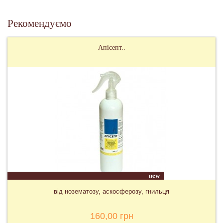
Застереження
Рекомендуємо
Якщо смужки Манджинг від вароатозу липкі чи вологі, їх
необхідно попередньо просушити 24-48 год у затінку. Вони
Апісепт..
мають бути сухими.
Під час обробки необхідно користуватися рукавичками та
маскою для обличчя, не курити, не пити та не їсти.
Не дозволяється використовувати препарат під час
медозбору.
new
від нозематозу, аскосферозу, гнильця
160,00 грн