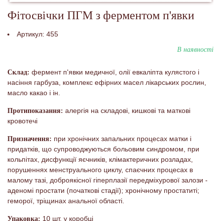
Фітосвічки ПГМ з ферментом п'явки
Артикул:
455
В наявності
фермент п'явки медичної, олії евкаліпта кулястого і
Склад:
насіння гарбуза, комплекс ефірних масел лікарських рослин,
масло какао і ін.
алергія на складові, кишкові та маткові
Протипоказання:
кровотечі
при хронічних запальних процесах матки і
Призначення:
придатків, що супроводжуються больовим синдромом, при
кольпітах, дисфункції яєчників, клімактеричних розладах,
порушеннях менструального циклу, спаєчних процесах в
малому тазі, доброякісної гіперплазії передміхурової залози -
аденомі простати (початкові стадії); хронічному простатиті;
геморої, тріщинах анальної області.
10 шт. у коробці
Упаковка: