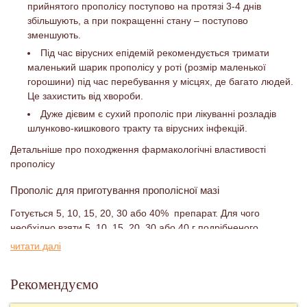
прийнятого прополісу поступово на протязі 3-4 днів
збільшують, а при покращенні стану – поступово
зменшують.
Під час вірусних епідемій рекомендується тримати
маленький шарик прополісу у роті (розмір маленької
горошини) під час перебування у місцях, де багато людей.
Це захистить від хвороби.
Дуже дієвим є сухий прополіс при лікуванні розладів
шлунково-кишкового тракту та вірусних інфекцій.
Детальніше про походження фармакологічні властивості
прополісу
Прополіс для приготування прополісної мазі
Готується 5, 10, 15, 20, 30 або 40% препарат. Для чого
необхідно взяти 5, 10, 15, 20, 30 або 40 г подрібненого
прополісу, покласти в емальований посуд і розтопити на
читати далі
водяній бані. Потім додати 95, 90, 85, 80, 70 або 60 г вазеліну з
ланоліном, несолоного вершкового масла, соняшникової або
Рекомендуємо
оливкової олії (щоб загальна вага жировоії основи та прополісу
складала 100 г) і витримати на водяній бані ще 10-30 хвилин,